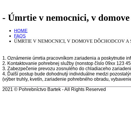
Úmrtie v nemocnici, v domove 
HOME
FAQS
ÚMRTIE V NEMOCNICI, V DOMOVE DÔCHODCOV A 
1. Oznámenie úmrtia pracovníkom zariadenia a poskytnutie in
2. Kontaktovanie pohrebnej služby (nonstop číslo 09xx 123 45
3. Zabezpečenie prevozu zosnulého do chladiaceho zariaden
4. Ďalší postup bude dohodnutý individuálne medzi pozostal
(výber truhly, kvetín, zariadenie pohrebného obradu, vybave
2021 ©
Pohrebníctvo Bartek
- All Rights Reserved