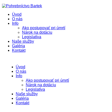
Úvod
O nás
Info
Ako postupovať pri úmrtí
Nárok na dotáciu
Legislatíva
Naše služby
Galéria
Kontakt
Úvod
O nás
Info
Ako postupovať pri úmrtí
Nárok na dotáciu
Legislatíva
Naše služby
Galéria
Kontakt