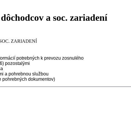
dôchodcov a soc. zariadení
SOC. ZARIADENÍ
formácií potrebných k prevozu zosnulého
6) pozostalými
ia
ými a pohrebnou službou
nie pohrebných dokumentov)